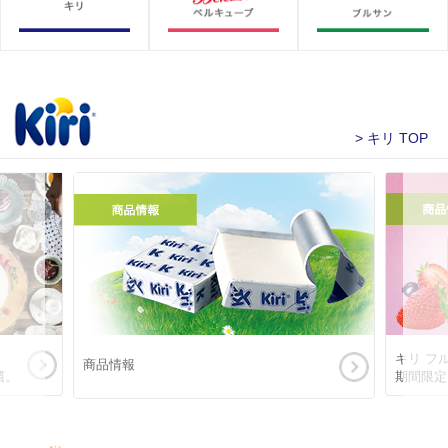
> キリ TOP
キリ フ
商品情報
慣。
期間限定